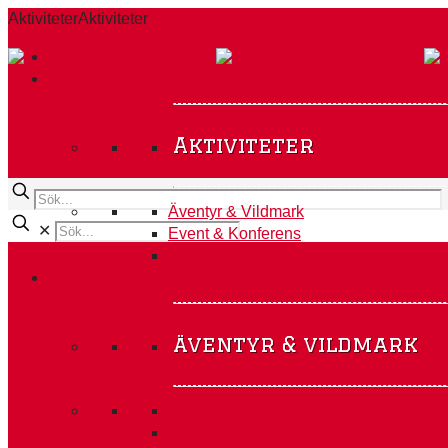
Aktiviteter
Aktiviteter
HEM
AKTIVITETER A-Ö
Aktiviteter
Äventyr & Vildmark
✕
Event & Konferens
Teambuilding
ÄVENTYR & VILDMARK
äventyr & vildmark
Action i Alperna
Aktivitetsteamet Expedition