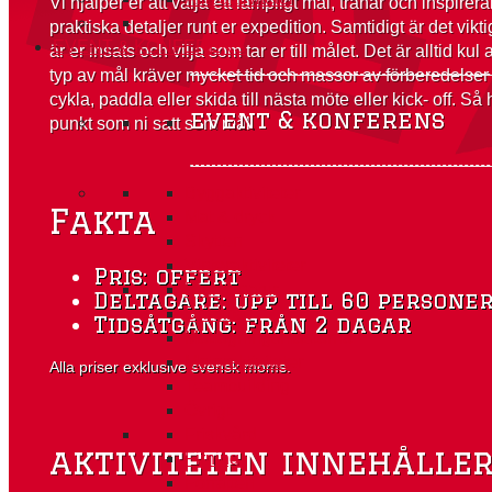
Vi hjälper er att välja ett lämpligt mål, tränar och inspire
praktiska detaljer runt er expedition. Samtidigt är det vikti
EVENT & KONFERENS
är er insats och vilja som tar er till målet. Det är alltid
typ av mål kräver mycket tid och massor av förberedelser 
cykla, paddla eller skida till nästa möte eller kick- off. Så h
event & konferens
punkt som ni satt som mål.
Byggaktiviteter
Fakta
Mat & dryck
Skytten
Vinteraktiviteter
Pris: offert
Djur & natur
Deltagare: upp till 60 persone
Drinkbåt
Tidsåtgång: från 2 dagar
Matlagningsmästarna
Motoraktiviteter
Alla priser exklusive svensk moms.
Teambuilding
Övrigt
Friskvård
aktiviteten innehålle
Firning
Förrätten