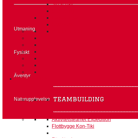
Sjö & hav
Utbildning
Lagtävlingar
Styckkurs
Utmaning
Alla aktiviteter
Fysiskt
Äventyr
TEAMBUILDING
teambuilding
Naturupplevelse
Aktivitetsteamet Expedition
Flottbygge Kon-Tiki