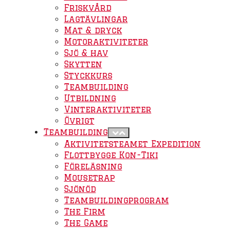
Friskvård
Lagtävlingar
Mat & dryck
Motoraktiviteter
Sjö & hav
Skytten
Styckkurs
Teambuilding
Utbildning
Vinteraktiviteter
Övrigt
Teambuilding
Aktivitetsteamet Expedition
Flottbygge Kon-Tiki
Föreläsning
Mousetrap
Sjönöd
Teambuildingprogram
The Firm
The Game