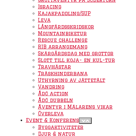
Isracing
Kajakpaddling/SUP
Leva
Långfärdsskridskor
Mountainbiketur
Rescue challenge
RIB arrangemang
Skärgårdsdag med grottor
Slott till koja- en kul-tur
Travhästar
Träskhinderbana
Uthyrning av jättetält
Vandring
Ådö action
Ådö dubbeln
Äventyr i Mälarens vikar
Överleva
Event & Konferens
Byggaktiviteter
Djur & natur