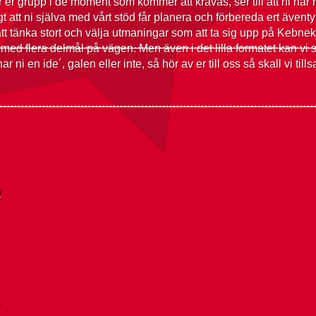
rar er grupp i de moment som kommer att krävas, ser till att ni har 
gt att ni själva med vårt stöd får planera och förbereda ert äventy
 kul att tänka stort och välja utmaningar som att ta sig upp på Keb
med flera delmål på vägen. Men även i det lilla formatet kan vi 
ar ni en ide´, galen eller inte, så hör av er till oss så skall vi til
r
r