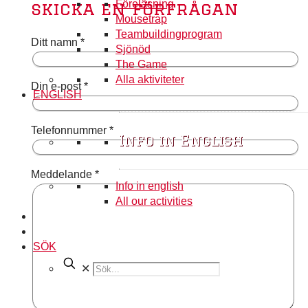
Föreläsning
skicka en förfrågan
Mousetrap
Teambuildingprogram
Ditt namn *
Sjönöd
The Game
Alla aktiviteter
Din e-post *
ENGLISH
Telefonnummer *
Info in English
Meddelande *
Info in english
All our activities
SÖK
✕