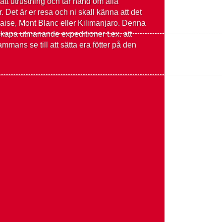
rätt utrustning och tar hand om alla
r. Det är er resa och ni skall känna att det
nekaise, Mont Blanc eller Kilimanjaro. Denna
skapa utmanande expeditioner t.ex. att
lsammans se till att sätta era fötter på den