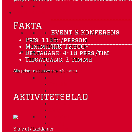
EVENT & KONFERENS
Fakta
event & konferens
Pris: 1195:-/person
Minimipris: 12.500:-
Byggaktiviteter
Deltagare: 4-10 pers./tim
Mat & dryck
Tidsåtgång: 1 timme
Skytten
Alla priser exklusive svensk moms.
Vinteraktiviteter
Djur & natur
Drinkbåt
Matlagningsmästarna
aktivitetsblad
Motoraktiviteter
Teambuilding
Övrigt
Friskvård
Firning
Skriv ut / Ladda ner
Förrätten