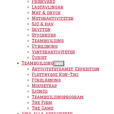
Friskvård
Lagtävlingar
Mat & dryck
Motoraktiviteter
Sjö & hav
Skytten
Styckkurs
Teambuilding
Utbildning
Vinteraktiviteter
Övrigt
Teambuilding
Aktivitetsteamet Expedition
Flottbygge Kon-Tiki
Föreläsning
Mousetrap
Sjönöd
Teambuildingprogram
The Firm
The Game
Visa alla aktiviteter