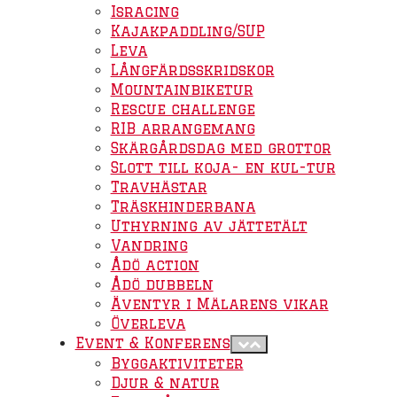
Isracing
Kajakpaddling/SUP
Leva
Långfärdsskridskor
Mountainbiketur
Rescue challenge
RIB arrangemang
Skärgårdsdag med grottor
Slott till koja- en kul-tur
Travhästar
Träskhinderbana
Uthyrning av jättetält
Vandring
Ådö action
Ådö dubbeln
Äventyr i Mälarens vikar
Överleva
Event & Konferens
Byggaktiviteter
Djur & natur