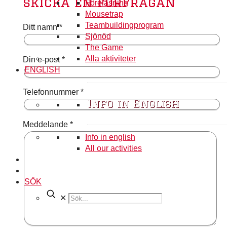
skicka en förfrågan
Föreläsning
Mousetrap
Teambuildingprogram
Ditt namn *
Sjönöd
The Game
Alla aktiviteter
Din e-post *
ENGLISH
Telefonnummer *
Info in English
Meddelande *
Info in english
All our activities
SÖK
✕