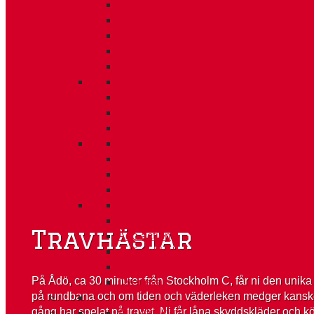
Camp Ådö – Vildmarksbasen
Fiske från båt
Fyrhjulingssafari
Glödvandring
Grottäventyr på Södertörn
Grottor och glacierer i Norge
Kajakpaddling/SUP
Långfärdsskridskor
Mountainbiketur
RIB arrangemang
Skärgårdsdag med grottor
Slott till koja- en kul-tur
Travhästar
Uthyrning av jättetält
Vandring
Travhästar
Ådö action
Ådö dubbeln
Äventyr i Mälarens vikar
På Ådö, ca 30 minuter från Stockholm C, får ni den unika 
Överleva
på rundbana och om tiden och väderleken medger kanske ä
gång har spelat på travet. Ni får låna skyddskläder och kö
Alla aktiviteter