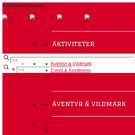
Aktiviteter
Aktiviteter
HEM
AKTIVITETER A-Ö
Aktiviteter
Äventyr & Vildmark
✕
Event & Konferens
Teambuilding
ÄVENTYR & VILDMARK
äventyr & vildmark
Action i Alperna
Aktivitetsteamet Expedition