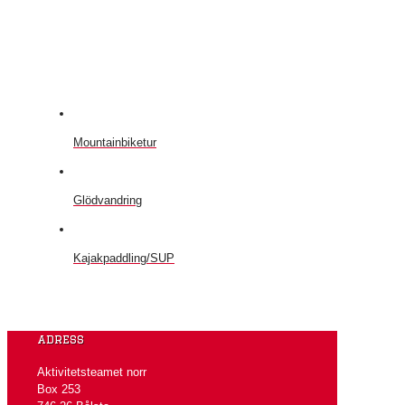
Mountainbiketur
Glödvandring
Kajakpaddling/SUP
adress
Aktivitetsteamet norr
Box 253