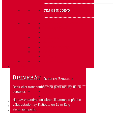
teambuilding
Aktivitetsteamet Expedition
Flottbygge Kon-Tiki
Föreläsning
Mousetrap
Teambuildingprogram
Sjönöd
The Game
Alla aktiviteter
ENGLISH
Drinkbåt
Info in English
Drink eller transportbåt med plats för upp till 20
Info in english
personer.
All our activities
Njut av varandras sällskap tillsammans på den
vålutrustade m/y Katieca, en 18 m lång
aluminiumyacht.
SÖK