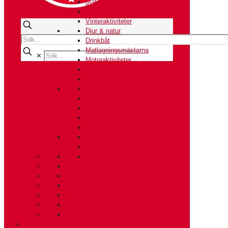
Mat & dryck
Skytten
Vinteraktiviteter
Djur & natur
Drinkbåt
Matlagningsmästarna
✕
Motoraktiviteter
Teambuilding
Övrigt
Friskvård
Firning
Förrätten
Sjö & hav
Utbildning
Lagtävlingar
Styckkurs
Alla aktiviteter
TEAMBUILDING