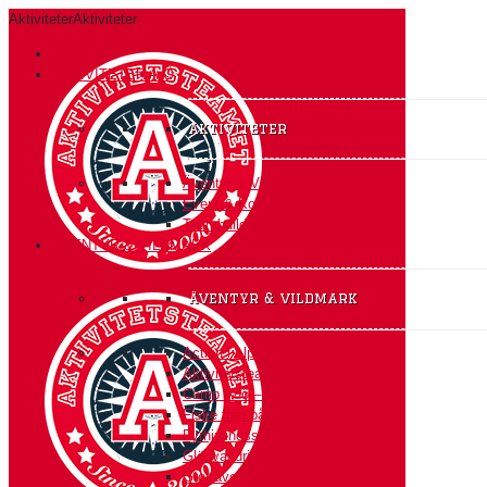
Aktiviteter
Aktiviteter
HEM
AKTIVITETER A-Ö
Aktiviteter
Äventyr & Vildmark
Event & Konferens
Teambuilding
ÄVENTYR & VILDMARK
äventyr & vildmark
Action i Alperna
Aktivitetsteamet Expedition
Camp Ådö – Vildmarksbasen
Fiske från båt
Fyrhjulingssafari
Glödvandring
Grottäventyr på Södertörn