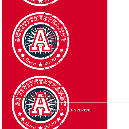
Grottor och glacierer i Norge
Kajakpaddling/SUP
Långfärdsskridskor
Mountainbiketur
RIB arrangemang
Skärgårdsdag med grottor
Slott till koja- en kul-tur
Travhästar
Uthyrning av jättetält
Vandring
Ådö action
Ådö dubbeln
Äventyr i Mälarens vikar
Överleva
Alla aktiviteter
EVENT & KONFERENS
event & konferens
Byggaktiviteter