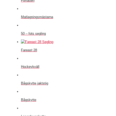
Förrätten
Matlagningsmästarna
50 – fots segling
Fareast 28
Hockeykväll
Bågskytte jaktstig
Bågskytte