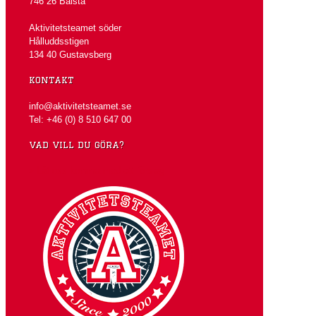
746 26 Bålsta
Aktivitetsteamet söder
Hålluddsstigen
134 40 Gustavsberg
kontakt
info@aktivitetsteamet.se
Tel: +46 (0) 8 510 647 00
vad vill du göra?
» Låt oss komma med ett förslag