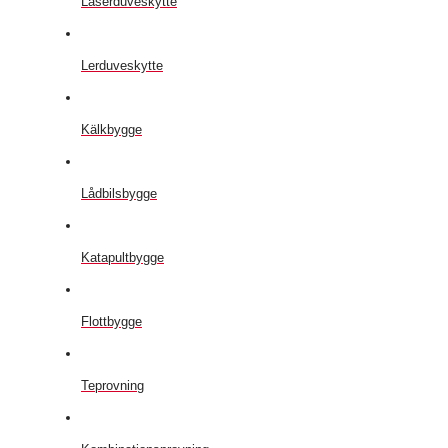
Laserduveskytte
Lerduveskytte
Kälkbygge
Lådbilsbygge
Katapultbygge
Flottbygge
Teprovning