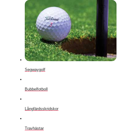
Segwaygolf
Bubbelfotboll
Långfärdsskridskor
Travhästar