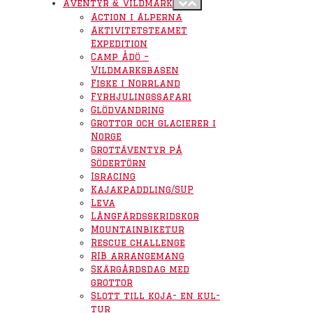
Äventyr & Vildmark
Action i Alperna
Aktivitetsteamet
Expedition
Camp Ådö –
Vildmarksbasen
Fiske i Norrland
Fyrhjulingssafari
Glödvandring
Grottor och glacierer i
Norge
Grottäventyr på
Södertörn
Isracing
Kajakpaddling/SUP
Leva
Långfärdsskridskor
Mountainbiketur
Rescue challenge
RIB arrangemang
Skärgårdsdag med
grottor
Slott till koja- en kul-
tur