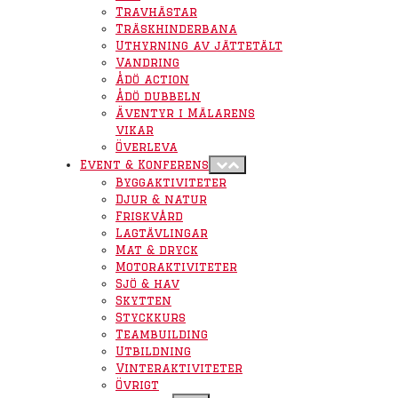
Travhästar
Träskhinderbana
Uthyrning av jättetält
Vandring
Ådö action
Ådö dubbeln
Äventyr i Mälarens
vikar
Överleva
Event & Konferens
Byggaktiviteter
Djur & natur
Friskvård
Lagtävlingar
Mat & dryck
Motoraktiviteter
Sjö & hav
Skytten
Styckkurs
Teambuilding
Utbildning
Vinteraktiviteter
Övrigt