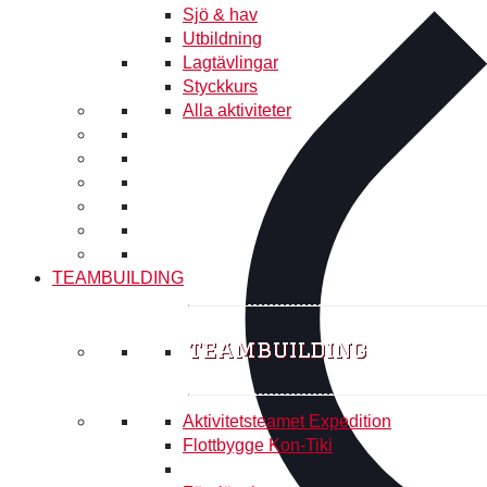
Sjö & hav
Utbildning
Lagtävlingar
Styckkurs
Alla aktiviteter
TEAMBUILDING
teambuilding
Aktivitetsteamet Expedition
Flottbygge Kon-Tiki