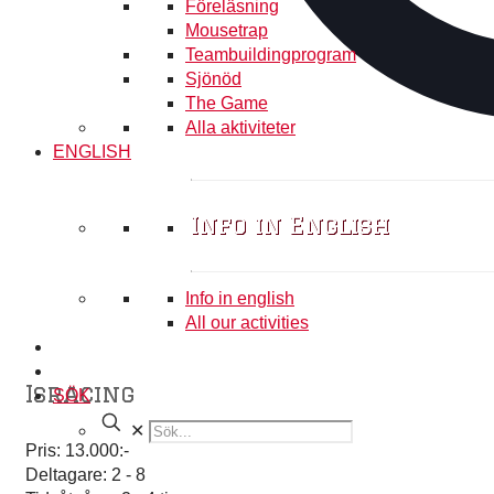
Föreläsning
Mousetrap
Teambuildingprogram
Sjönöd
The Game
Alla aktiviteter
ENGLISH
Info in English
Info in english
All our activities
Isracing
SÖK
✕
Pris: 13.000:-
Deltagare: 2 - 8