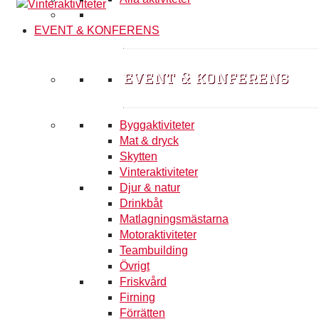
EVENT & KONFERENS
event & konferens
Byggaktiviteter
Mat & dryck
Skytten
Vinteraktiviteter
Djur & natur
Drinkbåt
Matlagningsmästarna
Motoraktiviteter
Teambuilding
Övrigt
Friskvård
Firning
Förrätten