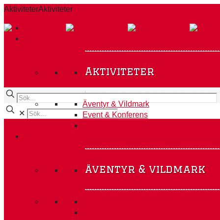
Aktiviteter
Aktiviteter
HEM
AKTIVITETER A-Ö
Aktiviteter
Äventyr & Vildmark
✕
Event & Konferens
Teambuilding
ÄVENTYR & VILDMARK
äventyr & vildmark
Action i Alperna
Aktivitetsteamet Expedition