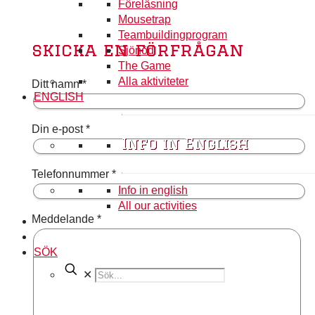
Föreläsning
Mousetrap
Teambuildingprogram
skicka en förfrågan
Sjönöd
The Game
Alla aktiviteter
Ditt namn *
ENGLISH
Din e-post *
Info in English
Telefonnummer *
Info in english
All our activities
Meddelande *
SÖK
✕