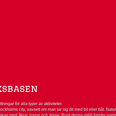
ksbasen
ingar för alla typer av aktiviteter.
ockholms city, oavsett om man tar sig dit med bil eller båt. Nat
slandskap med åkrar, hagar och ängar. Runt denna miljö breder ga