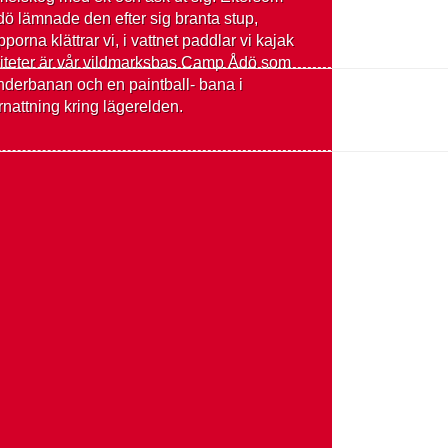
Ådö lämnade den efter sig branta stup,
rna klättrar vi, i vattnet paddlar vi kajak
tiviteter är vår vildmarksbas Camp Ådö som
inderbanan och en paintball- bana i
nattning kring lägerelden.