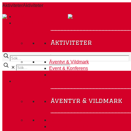
Aktiviteter
Aktiviteter
HEM
AKTIVITETER A-Ö
Aktiviteter
Äventyr & Vildmark
✕
Event & Konferens
Teambuilding
ÄVENTYR & VILDMARK
äventyr & vildmark
Action i Alperna
Aktivitetsteamet Expedition