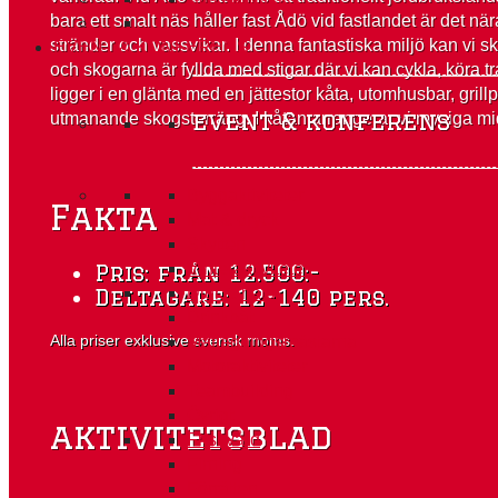
bara ett smalt näs håller fast Ådö vid fastlandet är det n
stränder och vassvikar. I denna fantastiska miljö kan vi s
EVENT & KONFERENS
och skogarna är fyllda med stigar där vi kan cykla, köra t
ligger i en glänta med en jättestor kåta, utomhusbar, gri
event & konferens
utmanande skogsterräng. I kåtan arrangerar vi mysiga mid
Byggaktiviteter
Fakta
Mat & dryck
Skytten
Vinteraktiviteter
Pris: från 12.500:-
Djur & natur
Deltagare: 12-140 pers.
Drinkbåt
Alla priser exklusive svensk moms.
Matlagningsmästarna
Motoraktiviteter
Teambuilding
Övrigt
aktivitetsblad
Friskvård
Firning
Förrätten