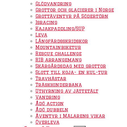
Glödvandring
Grottor och glacierer i Norge
Grottäventyr på Södertörn
Isracing
Kajakpaddling/SUP
Leva
Långfärdsskridskor
Mountainbiketur
Rescue challenge
RIB arrangemang
Skärgårdsdag med grottor
Slott till koja- en kul-tur
Travhästar
Träskhinderbana
Uthyrning av jättetält
Vandring
Ådö action
Ådö dubbeln
Äventyr i Mälarens vikar
Överleva