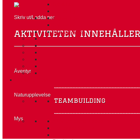
Sjö & hav
Utbildning
Skriv ut/Ladda ner
Lagtävlingar
Styckkurs
aktiviteten innehålle
Alla aktiviteter
Äventyr
TEAMBUILDING
Naturupplevelse
teambuilding
Mys
Aktivitetsteamet Expedition
Flottbygge Kon-Tiki