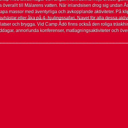
ära överallt till Mälarens vatten. När inlandsisen drog sig undan 
kapa massor med äventyrliga och avkopplande aktiviteter. På klippo
ravhästar eller åka på 4- hjulingssafari. Navet för alla dessa ak
llplatser och brygga. Vid Camp Ådö finns också den roliga träskh
dagar, annorlunda konferenser, matlagningsaktiviteter och över