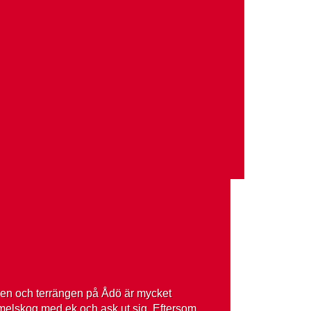
uren och terrängen på Ådö är mycket
mmelskog med ek och ask ut sig. Eftersom