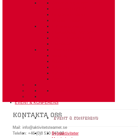
Grottor och glacierer i Norge
Kajakpaddling/SUP
Långfärdsskridskor
Mountainbiketur
RIB arrangemang
Skärgårdsdag med grottor
Slott till koja- en kul-tur
Travhästar
Uthyrning av jättetält
Vandring
Ådö action
Ådö dubbeln
Äventyr i Mälarens vikar
Överleva
Alla aktiviteter
EVENT & KONFERENS
kontakta oss
event & konferens
Mail: info@aktivitetsteamet.se
Byggaktiviteter
Telefon: +46 (0)8 510 647 00