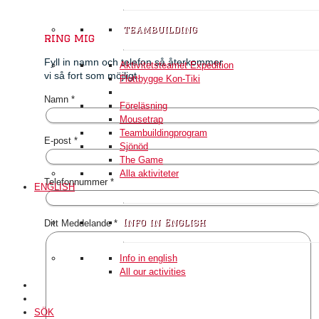
teambuilding
ring mig
Fyll in namn och telefon så återkommer
Aktivitetsteamet Expedition
vi så fort som möjligt.
Flottbygge Kon-Tiki
Namn *
Föreläsning
Mousetrap
Teambuildingprogram
E-post *
Sjönöd
The Game
Alla aktiviteter
Telefonnummer *
ENGLISH
Info in English
Ditt Meddelande *
Info in english
All our activities
SÖK