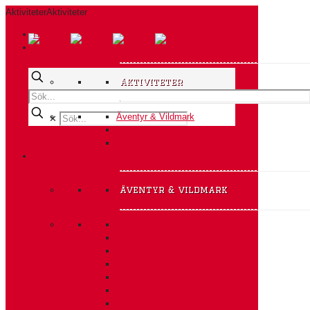
Aktiviteter
Aktiviteter
HEM
AKTIVITETER A-Ö
Aktiviteter
Äventyr & Vildmark
✕
Event & Konferens
Teambuilding
ÄVENTYR & VILDMARK
äventyr & vildmark
Action i Alperna
Aktivitetsteamet Expedition
Camp Ådö – Vildmarksbasen
Fiske från båt
Fyrhjulingssafari
Glödvandring
Grottäventyr på Södertörn