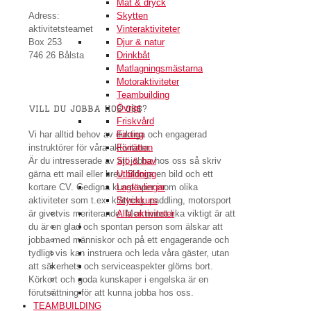
Mat & dryck
Skytten
Adress:
Vinteraktiviteter
aktivitetsteamet
Djur & natur
Box 253
Drinkbåt
746 26 Bålsta
Matlagningsmästarna
Motoraktiviteter
Teambuilding
Övrigt
vill du jobba hos oss?
Friskvård
Vi har alltid behov av duktiga och engagerad
Firning
instruktörer för våra aktiviteter.
Förrätten
Är du intresserade av att jobba hos oss så skriv
Sjö & hav
gärna ett mail eller brev. Bifoga en bild och ett
Utbildning
kortare CV. Gedigna kunskaper inom olika
Lagtävlingar
aktiviteter som t.ex. klättring, paddling, motorsport
Styckkurs
är givetvis meriterande. Men minst lika viktigt är att
Alla aktiviteter
du är en glad och spontan person som älskar att
jobba med människor och på ett engagerande och
tydligt vis kan instruera och leda våra gäster, utan
att säkerhets och serviceaspekter glöms bort.
Körkort och goda kunskaper i engelska är en
förutsättning för att kunna jobba hos oss.
TEAMBUILDING