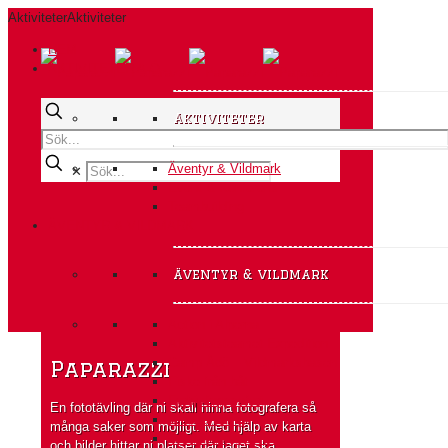
Aktiviteter
Aktiviteter
HEM
AKTIVITETER A-Ö
Aktiviteter
Äventyr & Vildmark
✕
Event & Konferens
Teambuilding
ÄVENTYR & VILDMARK
äventyr & vildmark
Action i Alperna
Aktivitetsteamet Expedition
Camp Ådö – Vildmarksbasen
Paparazzi
Fiske från båt
Fyrhjulingssafari
En fototävling där ni skall hinna fotografera så
Glödvandring
många saker som möjligt. Med hjälp av karta
Grottäventyr på Södertörn
och bilder hittar ni platser där laget ska