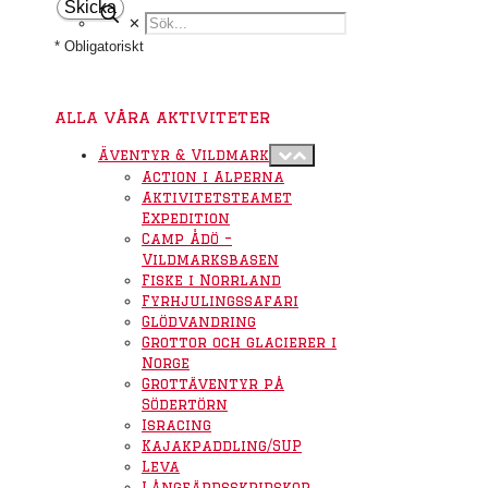
✕
* Obligatoriskt
alla våra aktiviteter
Äventyr & Vildmark
Action i Alperna
Aktivitetsteamet
Expedition
Camp Ådö –
Vildmarksbasen
Fiske i Norrland
Fyrhjulingssafari
Glödvandring
Grottor och glacierer i
Norge
Grottäventyr på
Södertörn
Isracing
Kajakpaddling/SUP
Leva
Långfärdsskridskor