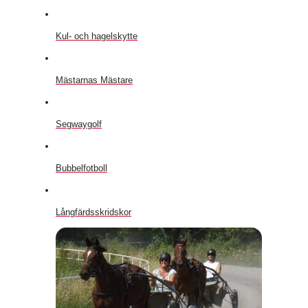
Kul- och hagelskytte
Mästarnas Mästare
Segwaygolf
Bubbelfotboll
Långfärdsskridskor