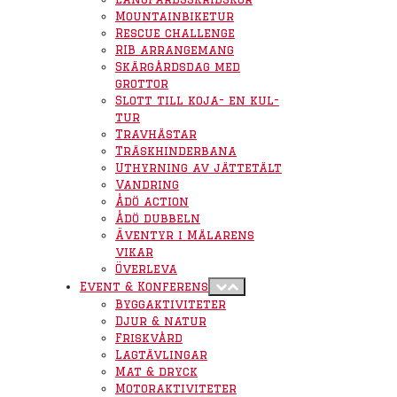
Mountainbiketur
Rescue challenge
RIB arrangemang
Skärgårdsdag med
grottor
Slott till koja- en kul-
tur
Travhästar
Träskhinderbana
Uthyrning av jättetält
Vandring
Ådö action
Ådö dubbeln
Äventyr i Mälarens
vikar
Överleva
Event & Konferens
Byggaktiviteter
Djur & natur
Friskvård
Lagtävlingar
Mat & dryck
Motoraktiviteter