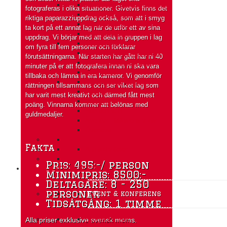
Grottor och glacierer i Norge
fotograferas i olika situationer. Givetvis finns det
Kajakpaddling/SUP
riktiga paparazziuppdrag också, som att i smyg
Långfärdsskridskor
ta kort på ett annat lag när de utför ett av sina
Mountainbiketur
uppdrag. Vi börjar med att dela in gruppen i lag
RIB arrangemang
om fyra till fem personer och förklarar
Skärgårdsdag med grottor
förutsättningarna. När starten har gått har ni 40
Slott till koja- en kul-tur
minuter på er att fotografera innan ni ska vara
Travhästar
tillbaka och lämna in era kameror. Vi genomför
Uthyrning av jättetält
rättningen tillsammans och ser vilket lag som
Vandring
har varit mest kreativt och därmed fått mest
Ådö action
poäng. Vinnarna kommer att belönas med
Ådö dubbeln
guldmedaljer.
Äventyr i Mälarens vikar
Överleva
Fakta
Alla aktiviteter
Pris: 495:-/ person
EVENT & KONFERENS
Minimipris: 8500:-
Deltagare: 8 - 250
personer
event & konferens
Tidsåtgång: 1 timme
Byggaktiviteter
Alla priser exklusive svensk moms.