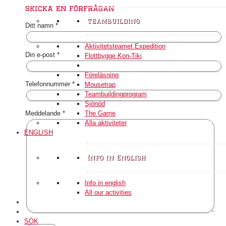
skicka en förfrågan
teambuilding
Ditt namn *
Aktivitetsteamet Expedition
Din e-post *
Flottbygge Kon-Tiki
Föreläsning
Telefonnummer *
Mousetrap
Teambuildingprogram
Sjönöd
The Game
Meddelande *
Alla aktiviteter
ENGLISH
Info in English
Info in english
All our activities
SÖK