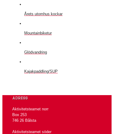
Årets utomhus kockar
Mountainbiketur
Glödvandring
Kajakpaddling/SUP
adress
Aktivitetsteamet norr
Box 253
746 26 Bålsta
Aktivitetsteamet söder