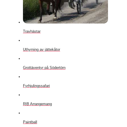
Travhästar
Uthyrning av jättekåtor
Grottäventyr på Södertörn
Fyrhjulingssafari
RIB Arrangemang
Paintball