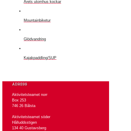
Årets utomhus kockar
Mountainbiketur
Glödvandring
Kajakpaddling/SUP
adress
Aktivitetsteamet norr
Box 253
746 26 Bålsta
Aktivitetsteamet söder
Hålluddsstigen
134 40 Gustavsberg