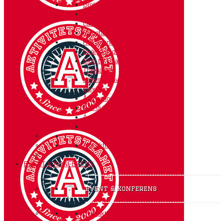
Grottor och glacierer i Norge
Kajakpaddling/SUP
Långfärdsskridskor
Mountainbiketur
RIB arrangemang
Skärgårdsdag med grottor
Slott till koja- en kul-tur
Travhästar
Uthyrning av jättetält
Vandring
Ådö action
Ådö dubbeln
Äventyr i Mälarens vikar
Överleva
Alla aktiviteter
EVENT & KONFERENS
event & konferens
Byggaktiviteter