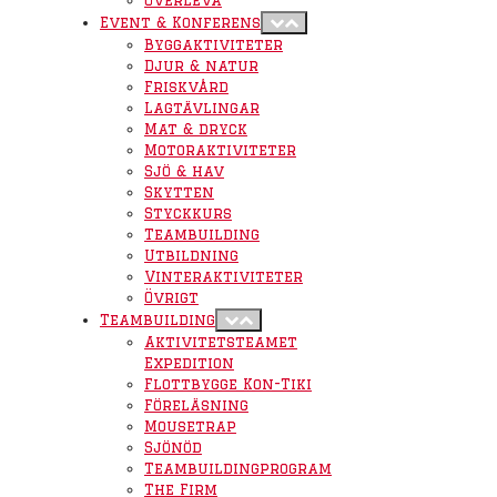
Överleva
Event & Konferens
Byggaktiviteter
Djur & natur
Friskvård
Lagtävlingar
Mat & dryck
Motoraktiviteter
Sjö & hav
Skytten
Styckkurs
Teambuilding
Utbildning
Vinteraktiviteter
Övrigt
Teambuilding
Aktivitetsteamet
Expedition
Flottbygge Kon-Tiki
Föreläsning
Mousetrap
Sjönöd
Teambuildingprogram
The Firm