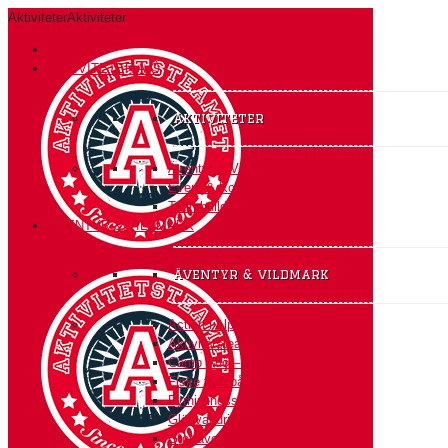
Aktiviteter
Aktiviteter
HEM
AKTIVITETER A-Ö
Aktiviteter
Äventyr & Vildmark
Event & Konferens
Teambuilding
ÄVENTYR & VILDMARK
äventyr & vildmark
Action i Alperna
Aktivitetsteamet Expedition
Camp Ådö – Vildmarksbasen
Fiske från båt
Fyrhjulingssafari
Glödvandring
Grottäventyr på Södertörn