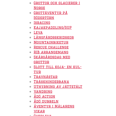
Grottor och glacierer i
Norge
Grottäventyr på
Södertörn
Isracing
Kajakpaddling/SUP
Leva
Långfärdsskridskor
Mountainbiketur
Rescue challenge
RIB arrangemang
Skärgårdsdag med
grottor
Slott till koja- en kul-
tur
Travhästar
Träskhinderbana
Uthyrning av jättetält
Vandring
Ådö action
Ådö dubbeln
Äventyr i Mälarens
vikar