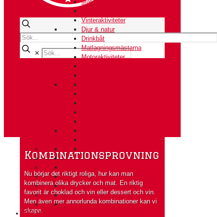
Mat & dryck
Skytten
Vinteraktiviteter
Djur & natur
Drinkbåt
Matlagningsmästarna
✕
Motoraktiviteter
Teambuilding
Övrigt
Friskvård
Firning
Förrätten
Sjö & hav
Utbildning
Lagtävlingar
Styckkurs
Alla aktiviteter
Kombinationsprovning
Nu börjar det riktigt roliga, hur kan man
kombinera olika drycker och mat. En riktig
favorit är choklad och vin eller dessert och vin.
Men även mer annorlunda kombinationer kan vi
skapa.
TEAMBUILDING