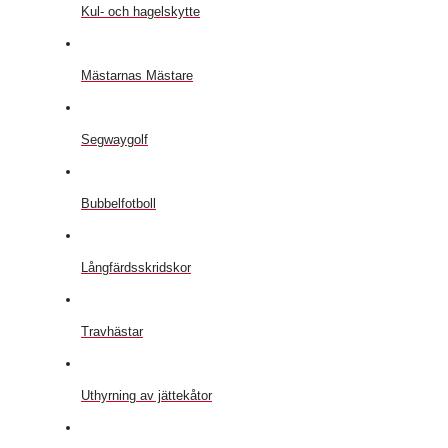
Kul- och hagelskytte
Mästarnas Mästare
Segwaygolf
Bubbelfotboll
Långfärdsskridskor
Travhästar
Uthyrning av jättekåtor