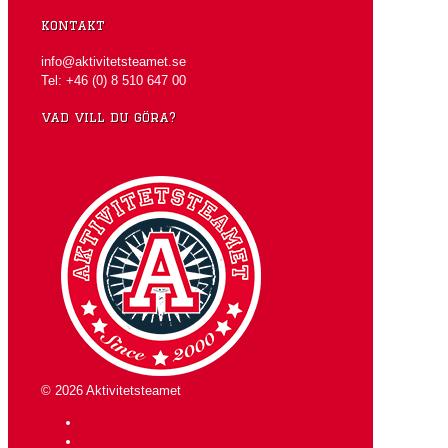
kontakt
info@aktivitetsteamet.se
Tel: +46 (0) 8 510 647 00
vad vill du göra?
» Låt oss komma med ett förslag
© 2026 Aktivitetsteamet