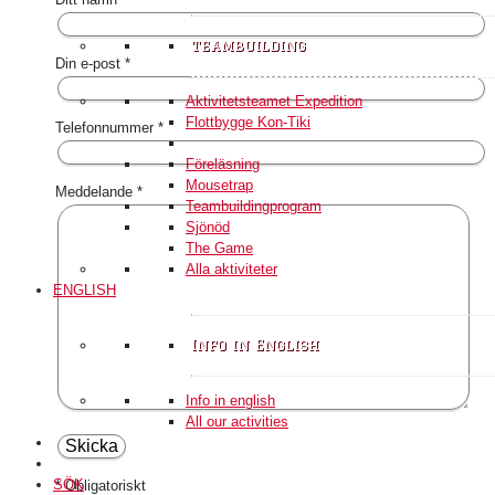
teambuilding
Din e-post *
Aktivitetsteamet Expedition
Flottbygge Kon-Tiki
Telefonnummer *
Föreläsning
Mousetrap
Meddelande *
Teambuildingprogram
Sjönöd
The Game
Alla aktiviteter
ENGLISH
Info in English
Info in english
All our activities
SÖK
* Obligatoriskt