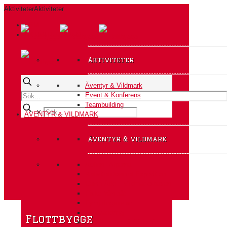
Aktiviteter
Aktiviteter
HEM
AKTIVITETER A-Ö
Aktiviteter
Äventyr & Vildmark
Event & Konferens
Teambuilding
✕
ÄVENTYR & VILDMARK
äventyr & vildmark
Action i Alperna
Aktivitetsteamet Expedition
Camp Ådö – Vildmarksbasen
Fiske från båt
Fyrhjulingssafari
Glödvandring
Flottbygge
Grottäventyr på Södertörn