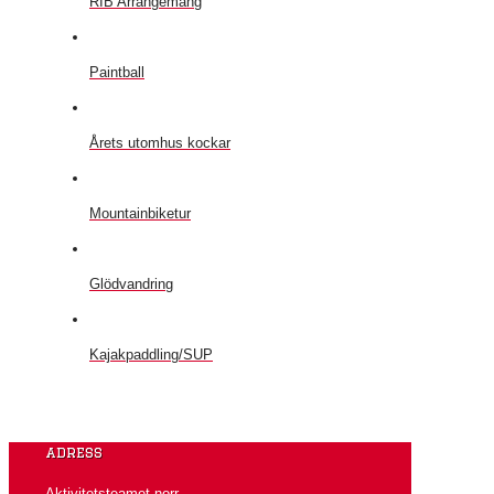
RIB Arrangemang
Paintball
Årets utomhus kockar
Mountainbiketur
Glödvandring
Kajakpaddling/SUP
adress
Aktivitetsteamet norr