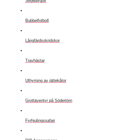
Segwaygolf
Bubbelfotboll
Långfärdsskridskor
Travhästar
Uthyrning av jättekåtor
Grottäventyr på Södertörn
Fyrhjulingssafari