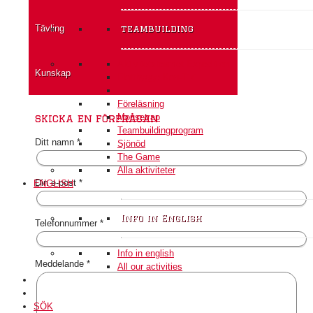
Tävling
teambuilding
Aktivitetsteamet Expedition
Kunskap
Flottbygge Kon-Tiki
Föreläsning
Mousetrap
skicka en förfrågan
Teambuildingprogram
Ditt namn *
Sjönöd
The Game
Alla aktiviteter
Din e-post *
ENGLISH
Info in English
Telefonnummer *
Info in english
Meddelande *
All our activities
SÖK