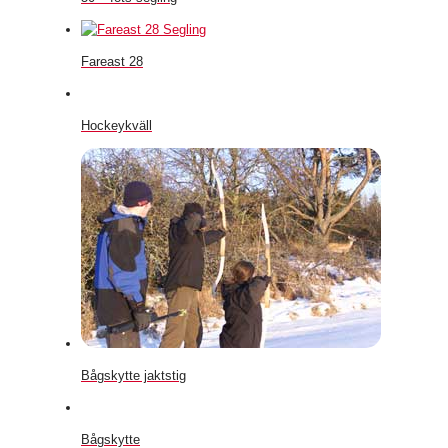
Fareast 28
Hockeykväll
Bågskytte jaktstig
Bågskytte