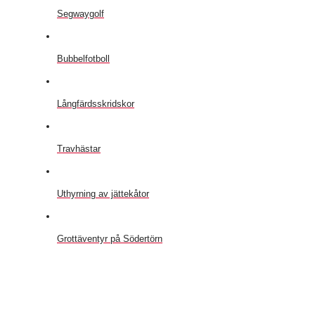
Segwaygolf
Bubbelfotboll
Långfärdsskridskor
Travhästar
Uthyrning av jättekåtor
Grottäventyr på Södertörn