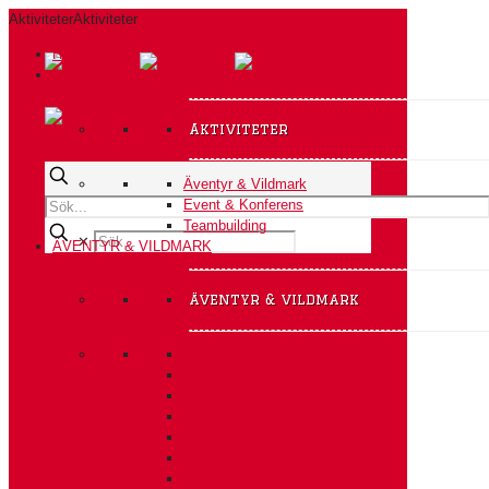
Aktiviteter
Aktiviteter
HEM
AKTIVITETER A-Ö
Aktiviteter
Äventyr & Vildmark
Event & Konferens
Teambuilding
✕
ÄVENTYR & VILDMARK
äventyr & vildmark
Action i Alperna
Aktivitetsteamet Expedition
Camp Ådö – Vildmarksbasen
Fiske från båt
Fyrhjulingssafari
Glödvandring
Grottäventyr på Södertörn