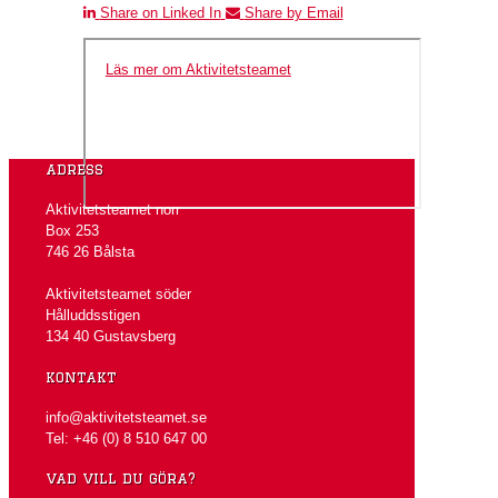
Share on Linked In
Share by Email
Läs mer om Aktivitetsteamet
adress
Aktivitetsteamet norr
Box 253
746 26 Bålsta
Aktivitetsteamet söder
Hålluddsstigen
134 40 Gustavsberg
kontakt
info@aktivitetsteamet.se
Tel: +46 (0) 8 510 647 00
vad vill du göra?