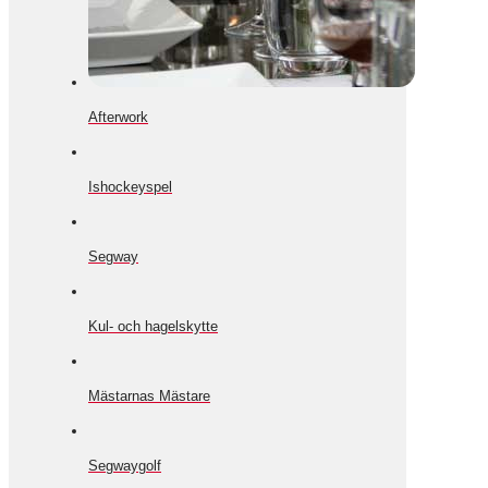
Afterwork
Ishockeyspel
Segway
Kul- och hagelskytte
Mästarnas Mästare
Segwaygolf