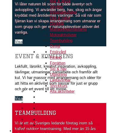
Mat & dryck
Vi låter naturen bli scen för både äventyr och
Skytten
avkoppling. Vi använder berg, hav, skog och ängar
Vinteraktiviteter
kryddat med årstidernas växlingar. Så väl när som
Djur & natur
fjärran kan vi skapa arrangemang som utmanar er
Drinkbåt
som grupp och ger er naturupplevelser utöver det
Matlagningsmästarna
vanliga.
Motoraktiviteter
Teambuilding
Visa
Övrigt
Friskvård
EVENT & KONFERENS
Firning
Förrätten
Lekfullt, lärorikt, kreativt,inspiration, avkoppling,
Sjö & hav
tävlingar, utmaningar, samarbete och framför allt
Utbildning
kul. Vi har massor med arrangemang och idéer för
Lagtävlingar
att hitta en aktivitet som passar för just er grupp
Styckkurs
och gör ert event till ett minne.
Alla aktiviteter
Visa
TEAMBUILDING
Vi är ett av Sveriges ledande företag inom så
kallad outdoor teamtraining. Med mer än 15 års
TEAMBUILDING