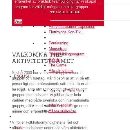
erfarenhet av praktisk teambuilding har vi skapat
program för väldigt många och olika grupper.
teambuilding
Visa
Aktivitetsteamet Expedition
Flottbygge Kon-Tiki
Föreläsning
Mousetrap
välkomna till
Teambuildingprogram
aktivitetsteamet
Sjönöd
The Game
Alla aktiviteter
Sedan 2000 har vi levererat upplevelser till
ENGLISH
grupper och företag. Vår filosofi är att vi på ett
personligt och professionellt sätt skall få er att
ha roligt, anta utmaningar och utvecklas som
Info in English
grupper eller individer. Vi jobbar över hela
världen med både svenska och internationella
Info in english
grupper, alltid med målsättningen att ge er ett
All our activities
minne och erfarenheter som stärker er.
Vi följer Folkhälsomyndighetens råd och
SÖK
rekommendationer under alla våra aktiviteter.