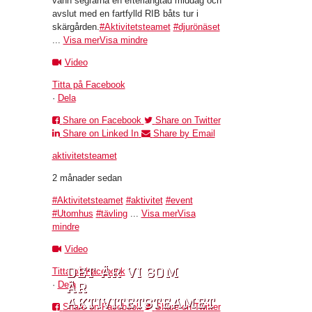
vann segrarna en efterlängtad middag och
avslut med en fartfylld RIB båts tur i
skärgården.
#Aktivitetsteamet
#djurönäset
...
Visa mer
Visa mindre
Video
Titta på Facebook
·
Dela
Share on Facebook
Share on Twitter
Share on Linked In
Share by Email
aktivitetsteamet
2 månader sedan
#Aktivitetsteamet
#aktivitet
#event
#Utomhus
#tävling
...
Visa mer
Visa
mindre
Video
det är vi som
Titta på Facebook
är
·
Dela
aktivitetsteamet
Share on Facebook
Share on Twitter